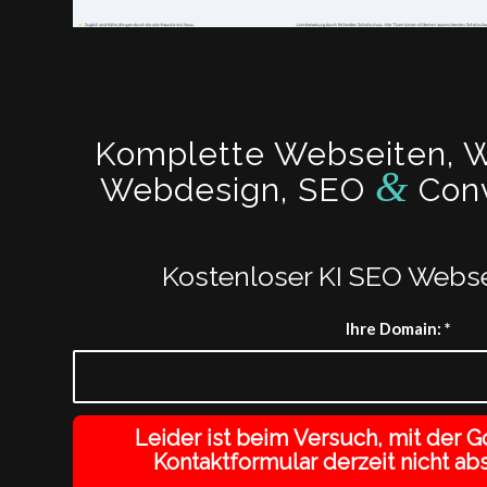
Komplette Webseiten, W
&
Webdesign, SEO
Conv
Kostenloser KI SEO Webse
Ihre Domain:
*
Leider ist beim Versuch, mit der
Kontaktformular derzeit nicht ab