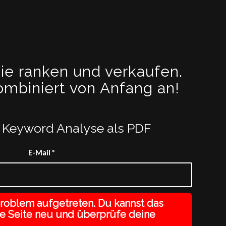
e ranken und verkaufen.
mbiniert von Anfang an!
I Keyword Analyse als PDF
E-Mail
*
roblem aufgetreten. Du kannst das
die Seite neu und überprüfe deine