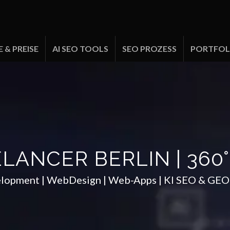
 & PREISE
AI SEO TOOLS
SEO PROZESS
PORTFOL
EELANCER BERLIN | 360
elopment | WebDesign | Web-Apps | KI SEO & GEO 