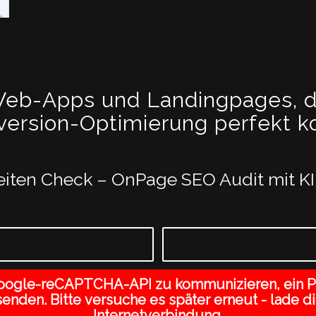
eb-Apps und Landingpages, di
ersion-Optimierung perfekt ko
iten Check – OnPage SEO Audit mit K
 Google-reCAPTCHA-API zu kommunizieren, ein P
senden. Bitte versuche es später erneut - lade 
Internetverbindung.