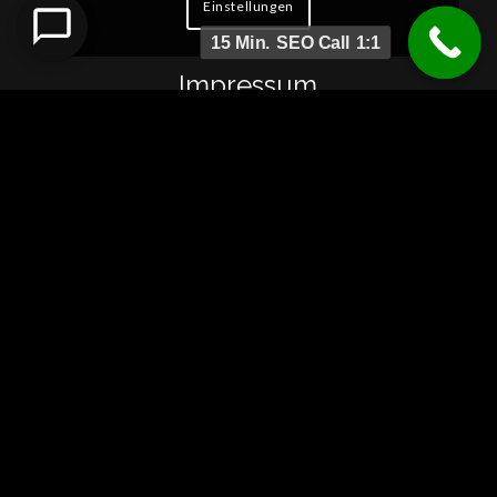
Einstellungen
15 Min. SEO Call 1:1
Impressum
SUBSEO.DE / Inh. Robert Hanisch
Dresdener Str.10
15732 Schulzendorf
USt-ID DE814345323
office@subseo.de
Mobil: 0151 14469093
Tel.: 033762 979123