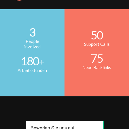
3
50
People
Support Calls
involved
75
180
+
Neue Backlinks
Arbeitsstunden