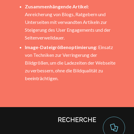
Zusammenhängende Artikel:
Anreicherung von Blogs, Ratgebern und
Unterseiten mit verwandten Artikeln zur
Steigerung des User Engagements und der
Seitenverweildauer.
Image-Dateigrößenoptimierung:
Einsatz
von Techniken zur Verringerung der
Bildgrößen, um die Ladezeiten der Webseite
zu verbessern, ohne die Bildqualität zu
beeinträchtigen.
RECHERCHE